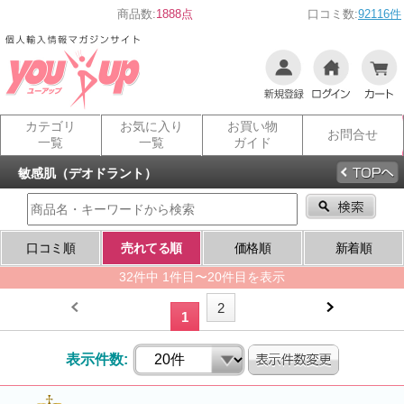
商品数:
1888点
口コミ数:
92116件
カテゴリ
お気に入り
お買い物
お問合せ
一覧
一覧
ガイド
敏感肌（デオドラント）
口コミ順
売れてる順
価格順
新着順
32件中 1件目〜20件目を表示
2
1
表示件数: