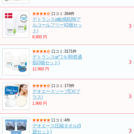
口コミ:264件
デトランスα敏感肌用(ア
ルコールフリー)(2個セッ
ト)
8,800
円
口コミ:3171件
デトランスα(ワキ用)普通
肌(3個セット)
12,960
円
口コミ:173件
デオエースソープEX(プ
ラス)
1,900
円
口コミ:4件
デオエース圧縮タオル(3
袋セット)