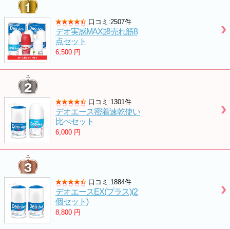
口コミ:2507件
デオ実感MAX超売れ筋8
点セット
6,500
円
口コミ:1301件
デオエース密着速乾使い
比べセット
6,000
円
口コミ:1884件
デオエースEX(プラス)(2
個セット)
8,800
円