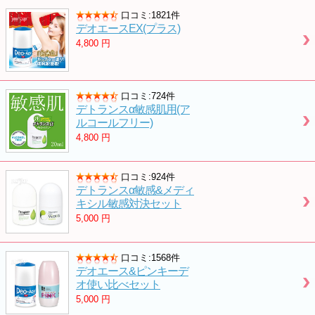
口コミ:1821件
デオエースEX(プラス)
4,800
円
口コミ:724件
デトランスα敏感肌用(ア
ルコールフリー)
4,800
円
口コミ:924件
デトランスα敏感&メディ
キシル敏感対決セット
5,000
円
口コミ:1568件
デオエース&ピンキーデ
オ使い比べセット
5,000
円