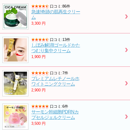
口コミ:86件
急速!奇跡の肌再生クリー
ム
3,300
円
口コミ:13件
しぼみ解消!ゴールドかた
つむり集中クリーム
1,900
円
口コミ:7件
プレミアムレチノールホ
ワイトニングクリーム
2,900
円
口コミ:6件
サーモン幹細胞PDRNカ
プセルジェルクリーム
3,500
円