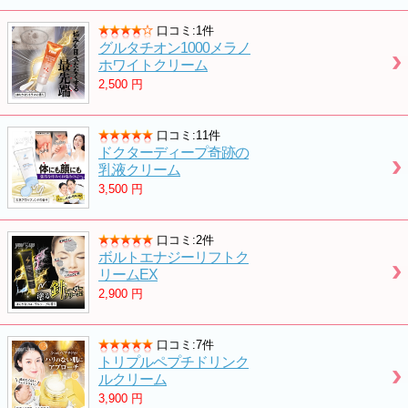
口コミ:1件
グルタチオン1000メラノ
ホワイトクリーム
2,500
円
口コミ:11件
ドクターディープ奇跡の
乳液クリーム
3,500
円
口コミ:2件
ボルトエナジーリフトク
リームEX
2,900
円
口コミ:7件
トリプルペプチドリンク
ルクリーム
3,900
円