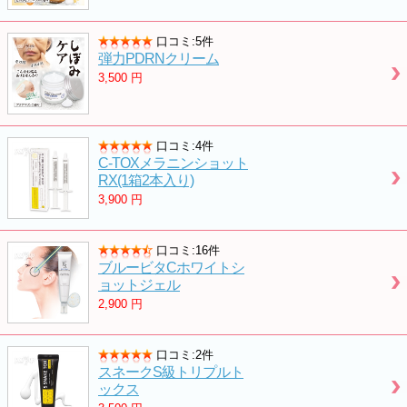
口コミ:5件
弾力PDRNクリーム
3,500
円
口コミ:4件
C-TOXメラニンショット
RX(1箱2本入り)
3,900
円
口コミ:16件
ブルービタCホワイトシ
ョットジェル
2,900
円
口コミ:2件
スネークS級トリプルト
ックス