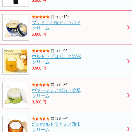
3,500
円
口コミ:1件
プレミアム極アナツバメ
クリーム
5,800
円
口コミ:9件
ウルトラプロポリスMAX
クリーム
3,900
円
口コミ:3件
ヴァージンアボカド柔肌
クリーム
3,300
円
口コミ:6件
幻のウルトラアミノ7in1
クリーム