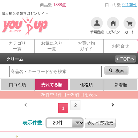
商品数:
1888点
口コミ数:
92106件
カテゴリ
お気に入り
お買い物
お問合せ
一覧
一覧
ガイド
クリーム
口コミ順
売れてる順
価格順
新着順
26件中 1件目〜20件目を表示
2
1
表示件数: