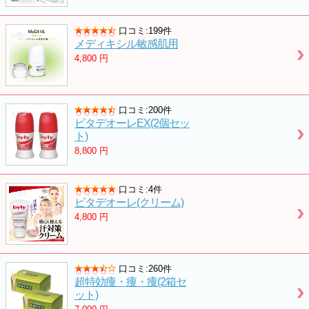
口コミ:199件
メディキシル敏感肌用
4,800
円
口コミ:200件
ピタデオーレEX(2個セッ
ト)
8,800
円
口コミ:4件
ピタデオーレ(クリーム)
4,800
円
口コミ:260件
超特効痩・痩・痩(2箱セ
ット)