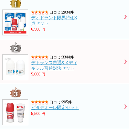
口コミ:2934件
デオドラント限界特価8
点セット
6,500
円
口コミ:3344件
デトランス普通&メディ
キシル普通対決セット
5,000
円
口コミ:205件
ピタデオーレ限定セット
5,500
円