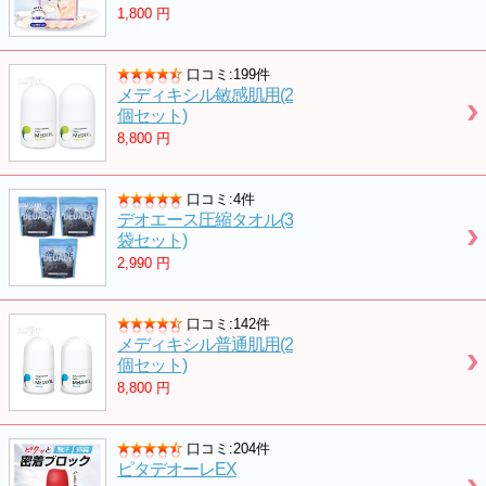
1,800
円
口コミ:199件
メディキシル敏感肌用(2
個セット)
8,800
円
口コミ:4件
デオエース圧縮タオル(3
袋セット)
2,990
円
口コミ:142件
メディキシル普通肌用(2
個セット)
8,800
円
口コミ:204件
ピタデオーレEX