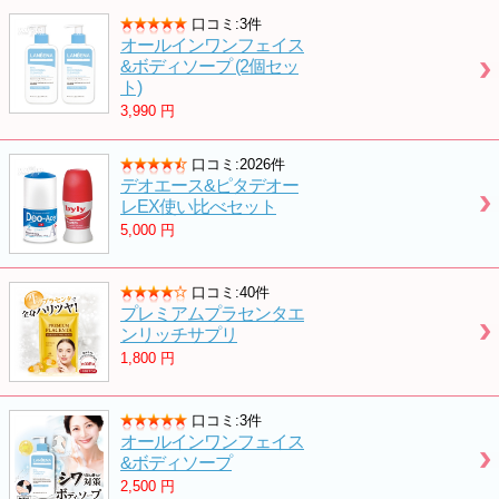
口コミ:3件
オールインワンフェイス
&ボディソープ (2個セッ
ト)
3,990
円
口コミ:2026件
デオエース&ピタデオー
レEX使い比べセット
5,000
円
口コミ:40件
プレミアムプラセンタエ
ンリッチサプリ
1,800
円
口コミ:3件
オールインワンフェイス
&ボディソープ
2,500
円