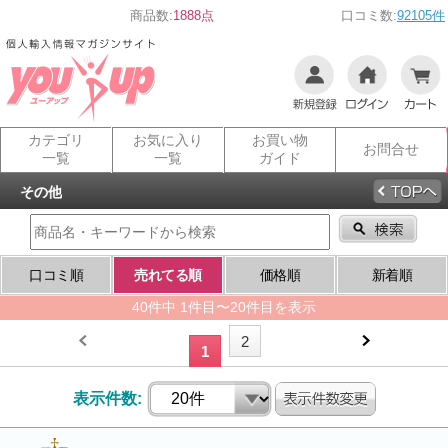
商品数:
1888点
口コミ数:
92105件
カテゴリ
お気に入り
お買い物
お問合せ
一覧
一覧
ガイド
その他
口コミ順
売れてる順
価格順
新着順
40件中 1件目〜20件目を表示
2
1
表示件数: