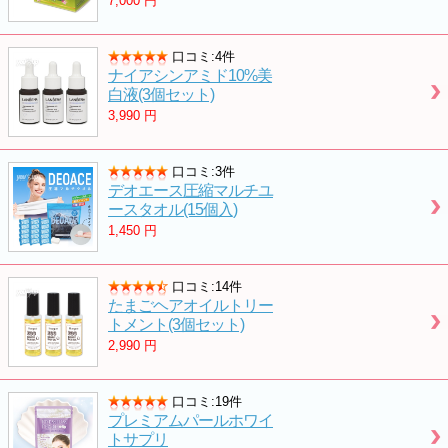
7,000
円
口コミ:4件
ナイアシンアミド10%美
白液(3個セット)
3,990
円
口コミ:3件
デオエース圧縮マルチユ
ースタオル(15個入)
1,450
円
口コミ:14件
たまごヘアオイルトリー
トメント(3個セット)
2,990
円
口コミ:19件
プレミアムパールホワイ
トサプリ