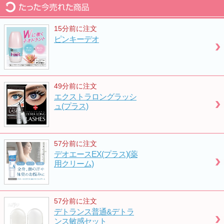
デオエース密着速乾使い比べセット
デオエース密着タイプと速乾タイプのお得なセ
15分前に注文
ット
ピンキーデオ
6,000
円
エクストラロングラッシュ(プラス)
49分前に注文
まつ毛・眉毛の悩みをケアする専用育毛剤
エクストラロングラッシ
5,800
円
ュ(プラス)
つや玉クリーム特別セット
57分前に注文
デオエースEX(プラス)(薬
誰もが驚く魔法のようなケアクリーム特別セッ
用クリーム)
トです
5,000
円
57分前に注文
かたつむり簡単ケアセット
デトランス普通&デトラ
ンス敏感セット