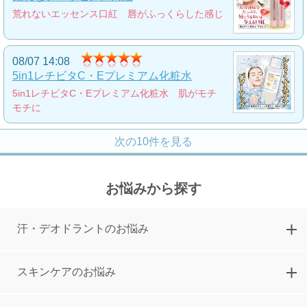
荒れないエッセンス口紅 唇がふっくらした感じ
つや玉クリーム
瞬時に白肌へと導くトーンアップクリーム
08/07 14:08
2,900
円
5in1レチビタC・Eプレミアム化粧水
5in1レチビタC・Eプレミアム化粧水 肌がモチ
モチに
151号限定!25周年スペシャル美肌セット
次の10件を見る
151号限定のスペシャルセット
10,000
円
お悩みから探す
ボトックスペプチドオールインワンクリ
ーム(EX)
汗・デオドラントのお悩み
大人気のボトックスオールインワンクリームが
リニューアル
スキンケアのお悩み
3,900
円
NEW若見えツヤ美人メイク5点セット