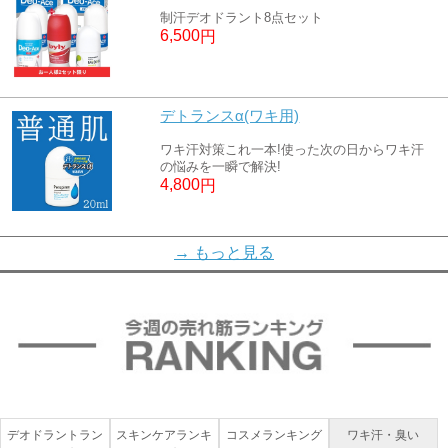
制汗デオドラント8点セット
6,500
円
デトランスα(ワキ用)
ワキ汗対策これ一本!使った次の日からワキ汗
の悩みを一瞬で解決!
4,800
円
デトランスα敏感肌用(アルコールフリー)
→ もっと見る
デトランスαの敏感肌向けロールオン
4,800
円
デオエースEX(プラス)(薬用クリーム)
大人気デオエースから医薬部外品が登場
4,800
円
デオドラントラン
スキンケアランキ
コスメランキング
ワキ汗・臭い