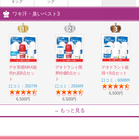
キング
ング
ワキ汗・臭いベスト3
デオ新鋭オールスター8点セット
注目アイテムと定番デオエ―スの8点セット
6,500
円
コラーゲンカバーフィットファンデセッ
ト(最強UVカット)
デオ実感MAX超
デオドラント限
デオドラント超
売れ筋8点セッ
界特価8点セッ
得々8点セット
コラーゲン配合パウダーファンデ
ト
ト
口コミ：6008件
1,990
円
口コミ：2507件
口コミ：2934件
6,500円
6,500円
6,500円
ピタデオーレEX
→ もっと見る
地中海の知恵から生まれた、やさしく頼れるニ
オイケア
4,800
円