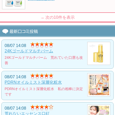
かたつむりシリーズをライン使いできる簡単ケ
アセット
5,000
円
→ 次の
10
件を表示
シミに決別!最強美白コスメセット
くすみケアパッチにトーンアップクリームとフ
ァンデーションのセット
6,000
円
08/07 14:08
24Kゴールドマルチバーム
24Kゴールドマルチバーム 荒れていた口唇も改
つや玉クリーム(NEW)
善
瞬時に白肌へと導くトーンアップクリーム
2,900
円
08/07 14:08
PDRNオイルミスト深層化粧水
PDRNオイルミスト深層化粧水 私の相棒に決定
奇跡のオールインワン石鹸(プラス)
です
頭から足先まで全身に使えるオールインワン石
鹸
08/07 14:08
2,000
円
荒れないエッセンス口紅