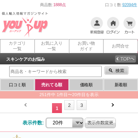
商品数:
1888点
口コミ数:
92094件
カテゴリ
お気に入り
お買い物
お問合せ
一覧
一覧
ガイド
スキンケアのお悩み
口コミ順
売れてる順
価格順
新着順
251件中 1件目〜20件目を表示
2
3
1
表示件数: