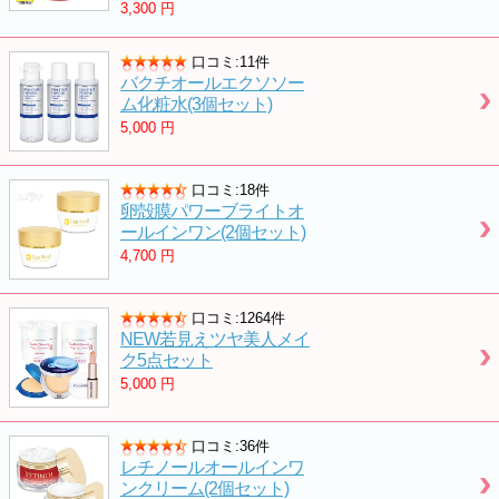
3,300
円
口コミ:11件
バクチオールエクソソー
ム化粧水(3個セット)
5,000
円
口コミ:18件
卵殻膜パワーブライトオ
ールインワン(2個セット)
4,700
円
口コミ:1264件
NEW若見えツヤ美人メイ
ク5点セット
5,000
円
口コミ:36件
レチノールオールインワ
ンクリーム(2個セット)