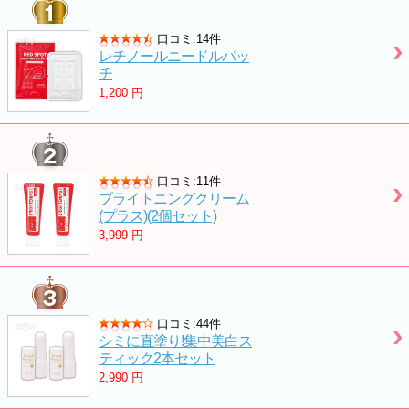
口コミ:14件
レチノールニードルパッ
チ
1,200
円
口コミ:11件
ブライトニングクリーム
(プラス)(2個セット)
3,999
円
口コミ:44件
シミに直塗り!集中美白ス
ティック2本セット
2,990
円