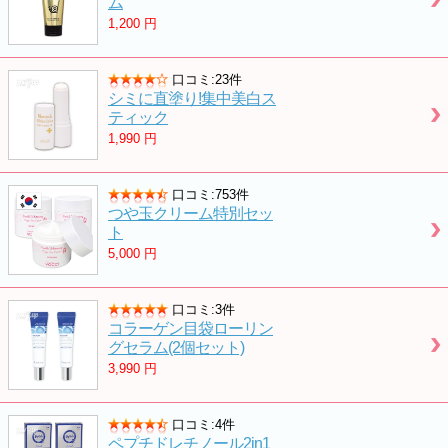
ム
1,200
円
口コミ:23件
シミに直塗り!集中美白ス
ティック
1,990
円
口コミ:753件
つや玉クリーム特別セッ
ト
5,000
円
口コミ:3件
コラーゲン目袋ローリン
グセラム(2個セット)
3,990
円
口コミ:4件
ペプチドレチノール2in1