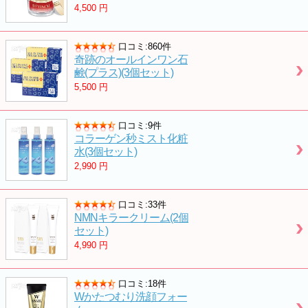
4,500
円
口コミ:860件
奇跡のオールインワン石
鹸(プラス)(3個セット)
5,500
円
口コミ:9件
コラーゲン秒ミスト化粧
水(3個セット)
2,990
円
口コミ:33件
NMNキラークリーム(2個
セット)
4,990
円
口コミ:18件
Wかたつむり洗顔フォー