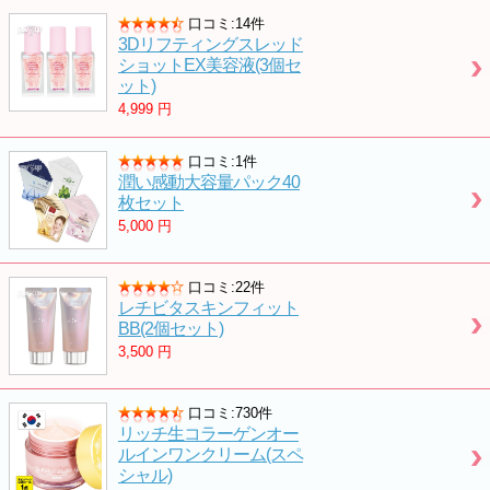
口コミ:14件
3Dリフティングスレッド
ショットEX美容液(3個セ
ット)
4,999
円
口コミ:1件
潤い感動大容量パック40
枚セット
5,000
円
口コミ:22件
レチビタスキンフィット
BB(2個セット)
3,500
円
口コミ:730件
リッチ生コラーゲンオー
ルインワンクリーム(スペ
シャル)