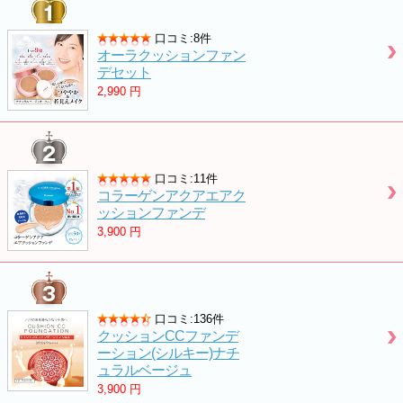
口コミ:8件
オーラクッションファン
デセット
2,990
円
口コミ:11件
コラーゲンアクアエアク
ッションファンデ
3,900
円
口コミ:136件
クッションCCファンデ
ーション(シルキー)ナチ
ュラルベージュ
3,900
円