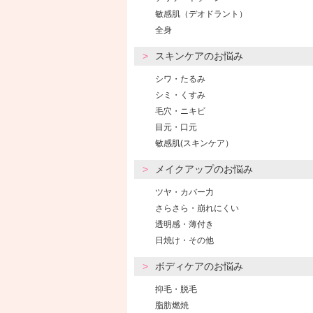
敏感肌（デオドラント）
全身
スキンケアのお悩み
シワ・たるみ
シミ・くすみ
毛穴・ニキビ
目元・口元
敏感肌(スキンケア）
メイクアップのお悩み
ツヤ・カバー力
さらさら・崩れにくい
透明感・薄付き
日焼け・その他
ボディケアのお悩み
抑毛・脱毛
脂肪燃焼