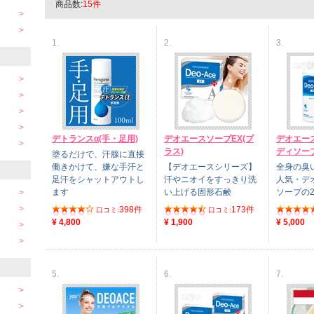
商品数:
15件
1.
2.
3.
デトランスα(手・足用)
デオエースソープEX(プ
デオエース
ラス)
ディソープ
塗るだけで、汗腺に直接
働きかけて、嫌な手汗と
【デオエースシリーズ】
全身の臭
足汗をシャットアウトし
汗やニオイをすっきり洗
人気・デ
ます
い上げる固形石鹸
ソープの
398件
173件
口コミ:
口コミ:
¥ 4,800
¥ 1,900
¥ 5,000
5.
6.
7.