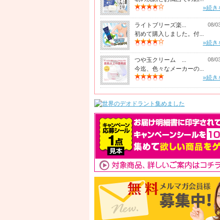
»続き
ライトブリーズ楽...
08/0
初めて購入しました。付...
»続き
つや玉クリーム ...
08/0
今迄、色々なメーカーの...
»続き