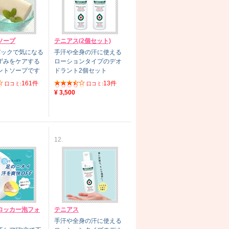
ソープ
テニアス(2個セット)
パックで気になる
手汗や全身の汗に使える
ずみをケアする
ローションタイプのデオ
ントソープです
ドラント2個セット
161件
13件
口コミ:
口コミ:
¥ 3,500
12.
ロッカー泡フォ
テニアス
手汗や全身の汗に使える