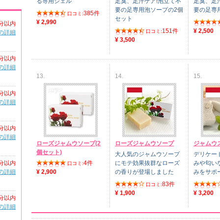
る専用ジェル
足臭、足汗ケア!泡立て不
足臭、足
要の足専用泡ソープの2個
要の足専
385件
口コミ:
セット
¥ 2,990
分以内
151件
¥ 2,500
口コミ:
の詳細
¥ 3,500
分以内
の詳細
13.
14.
15.
分以内
の詳細
分以内
の詳細
ローズジャムウソープ(2
ローズジャムウソープ
ジャムウ
個セット)
大人気のジャムウソープ
デリケー
分以内
4件
にモテ効果抜群なローズ
みや匂い
口コミ:
の詳細
¥ 2,900
の香りが登場しました
みをサポ
83件
口コミ:
¥ 1,900
¥ 3,200
分以内
の詳細