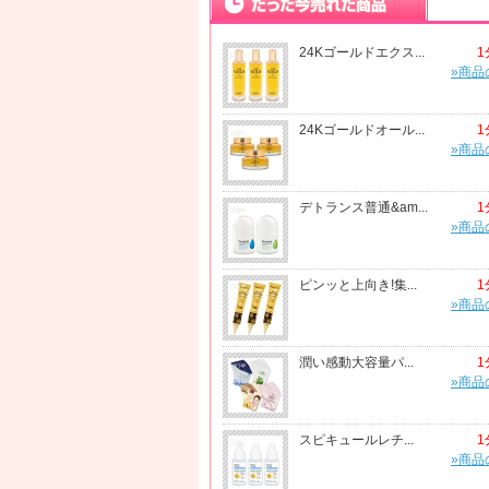
24Kゴールドエクス...
1
»商品
24Kゴールドオール...
1
»商品
デトランス普通&am...
1
»商品
ピンッと上向き!集...
1
»商品
潤い感動大容量パ...
1
»商品
スピキュールレチ...
1
»商品