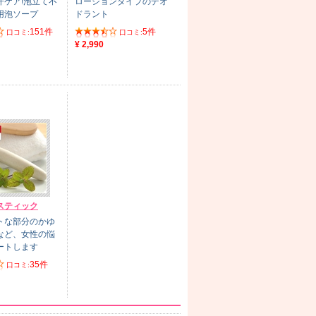
汗ケア!泡立て不
ローションタイプのデオ
用泡ソープ
ドラント
151件
5件
口コミ:
口コミ:
¥ 2,990
スティック
トな部分のかゆ
など、女性の悩
ートします
35件
口コミ: