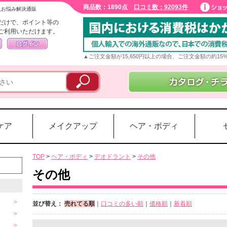
商品数：1890点
口コミ数：92093件
入お悩み解決通販
だけで、ポイント等の
ご利用いただけます。
▲ご注文金額が15,650円以上の場合、ご注文金額の約1
ケア
メイクアップ
ヘア・ボディ
TOP
>
ヘア・ボディ
>
デオドラント
>
その他
その他
並び替え：
売れてる順
｜
口コミの多い順
｜
価格順
｜
新着順