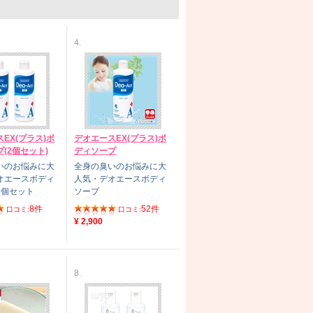
4.
EX(プラス)ボ
デオエースEX(プラス)ボ
(2個セット)
ディソープ
いのお悩みに大
全身の臭いのお悩みに大
オエースボディ
人気・デオエースボディ
2個セット
ソープ
8件
52件
口コミ:
口コミ:
¥ 2,900
8.