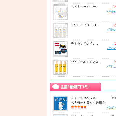
スピキュールレチ...
1
»商品
5in1レチビタC・E...
1
»商品
デトランスα(メン...
»商品
24Kゴールドエクス...
»商品
デトランスα(ワキ...
08/0
もう何年も前から愛用さ...
»続き