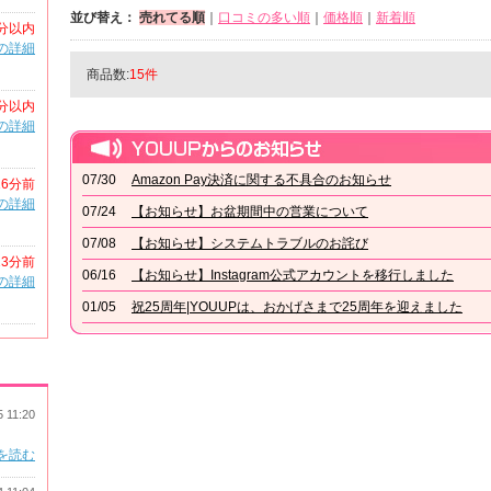
並び替え：
売れてる順
｜
口コミの多い順
｜
価格順
｜
新着順
分以内
の詳細
商品数:
15件
分以内
の詳細
07/30
Amazon Pay決済に関する不具合のお知らせ
16分前
の詳細
07/24
【お知らせ】お盆期間中の営業について
07/08
【お知らせ】システムトラブルのお詫び
23分前
06/16
【お知らせ】Instagram公式アカウントを移行しました
の詳細
01/05
祝25周年|YOUUPは、おかげさまで25周年を迎えました
5 11:20
を読む