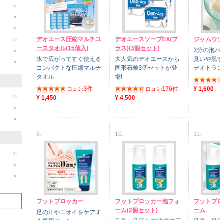
デオエース圧縮マルチユ
デオエースソープEX(プ
ジャムウ
ースタオル(15個入)
ラス)(3個セット)
3分の泡
水で広がってすぐ使える
大人気のデオエースから
臭いや黒
コンパクトな圧縮マルチ
固形石鹸3個セットが登
デオドラ
タオル
場!
3件
176件
¥ 1,600
口コミ:
口コミ:
¥ 1,450
¥ 4,500
9.
10.
11.
フットブロッカー
フットブロッカー泡フォ
フットブ
ーム(2個セット)
ーム
足の汗やニオイをケアす