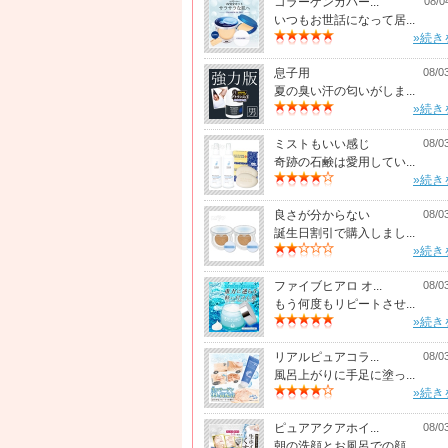
コラーゲンカバー...
08/0
いつもお世話になって居...
»続き
息子用
08/0
夏の臭い汗の匂いがしま...
»続き
ミストもいい感じ
08/0
奇跡の石鹸は愛用してい...
»続き
良さが分からない
08/0
誕生日割引で購入しまし...
»続き
ファイブヒアロ オ...
08/0
もう何度もリピートさせ...
»続き
リアルピュアコラ...
08/0
風呂上がりに手足に塗っ...
»続き
ピュアアクアホイ...
08/0
朝の洗顔とお風呂での顔...