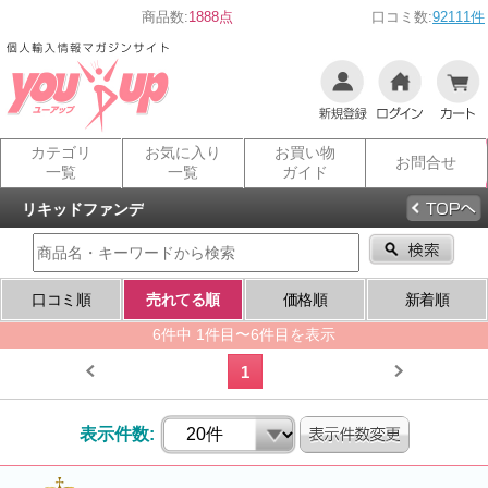
商品数:
1888点
口コミ数:
92111件
カテゴリ
お気に入り
お買い物
お問合せ
一覧
一覧
ガイド
リキッドファンデ
口コミ順
売れてる順
価格順
新着順
6件中 1件目〜6件目を表示
1
表示件数: