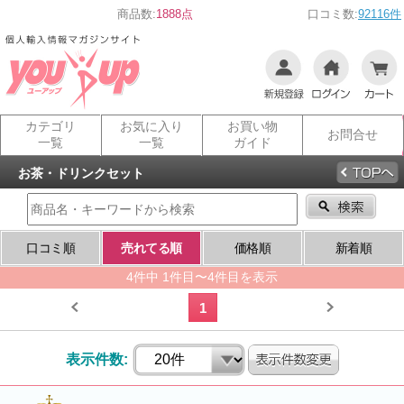
商品数:
1888点
口コミ数:
92116件
カテゴリ
お気に入り
お買い物
お問合せ
一覧
一覧
ガイド
お茶・ドリンクセット
口コミ順
売れてる順
価格順
新着順
4件中 1件目〜4件目を表示
1
表示件数: