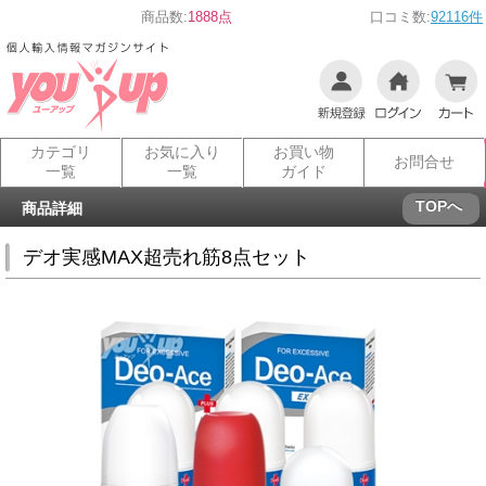
商品数:
1888点
口コミ数:
92116件
カテゴリ
お気に入り
お買い物
お問合せ
一覧
一覧
ガイド
TOPへ
商品詳細
デオ実感MAX超売れ筋8点セット