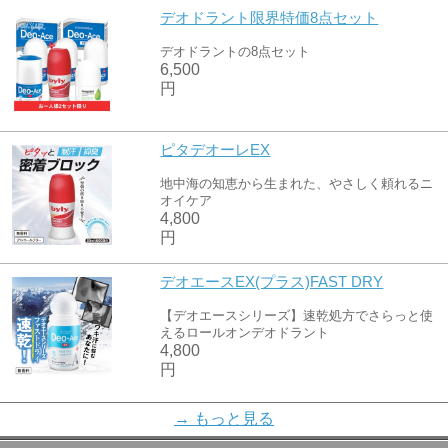
デオドラント限界特価8点セット
デオドラントの8点セット
6,500
円
ピタデオーレEX
地中海の知恵から生まれた、やさしく頼れるニ
オイケア
4,800
円
デオエースEX(プラス)FAST DRY
【デオエースシリーズ】速乾処方でさらっと使
えるロールオンデオドラント
4,800
円
WかたつむりEXエッセンスパック(5枚セ
→ もっと見る
ット)